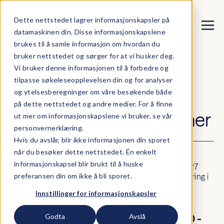
Dette nettstedet lagrer informasjonskapsler på
datamaskinen din. Disse informasjonskapslene
brukes til å samle informasjon om hvordan du
bruker nettstedet og sørger for at vi husker deg.
Vi bruker denne informasjonen til å forbedre og
Velkommen til
tilpasse søkeleseopplevelsen din og for analyser
og ytelsesberegninger om våre besøkende både
Norgeslansering av
på dette nettstedet og andre medier. For å finne
Planeo - meld deg på her
ut mer om informasjonskapslene vi bruker, se vår
personvernerklæring.
Hvis du avslår, blir ikke informasjonen din sporet
når du besøker dette nettstedet. Én enkelt
informasjonskapsel blir brukt til å huske
Velkommen til Norgeslansering av Planeo i Bergen 27
mars. Hør fra bransjeeksperter, få en eksklusiv innføring i
preferansen din om ikke å bli sporet.
Planeo og møt teamet bak.
Innstillinger for informasjonskapsler
Velkommen til lansering 27 mars, 15:30 -
Godta
Avslå