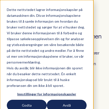
Dette nettstedet lagrer informasjonskapsler på
datamaskinen din. Disse informasjonskapslene
brukes til å samle informasjon om hvordan du
bruker nettstedet og sørger for at vi husker deg.
Klar til å sende inn?
Vi bruker denne informasjonen til å forbedre og
Sjekk planen før den går til kommunen
tilpasse søkeleseopplevelsen din og for analyser
og ytelsesberegninger om våre besøkende både
på dette nettstedet og andre medier. For å finne
Slipp e-postrunder og usikkerhet. Planeo validerer
ut mer om informasjonskapslene vi bruker, se vår
reguleringsplanen din og gjør innsending til
personvernerklæring.
kommunen enkelt via den nye statlige løsningen
Hvis du avslår, blir ikke informasjonen din sporet
Fellestjenester PLAN, alt fra én plattform.
når du besøker dette nettstedet. Én enkelt
informasjonskapsel blir brukt til å huske
Innebygd kvalitetssjekk validerer planen før

preferansen din om ikke å bli sporet.
innsending, så du unngår avvisning og
forsinkelser
Innstillinger for informasjonskapsler
Del filer med kommunen direkte fra

plattformen, ingen vedlegg på e-post
Godta
Avslå
Full historikk og sporbarhet gjennom hele